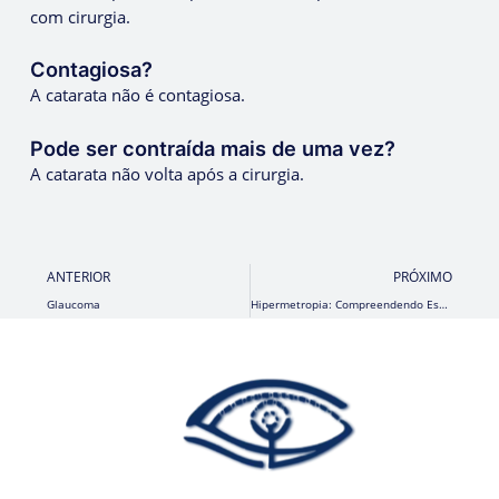
com cirurgia.
Contagiosa?
A catarata não é contagiosa.
Pode ser contraída mais de uma vez?
A catarata não volta após a cirurgia.
Prev
N
ANTERIOR
PRÓXIMO
Glaucoma
Hipermetropia: Compreendendo Esse Defeito Visual e Suas Correções