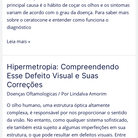
principal causa é o hábito de coçar os olhos e os sintomas
variam de acordo com o grau da doença. Para saber mais
sobre o ceratocone e entender como funciona o
diagnóstico
Leia mais »
Hipermetropia: Compreendendo
Hipermetropia:
Compreendendo
Esse Defeito Visual e Suas
Esse
Correções
Defeito
Doenças Oftamologicas
/ Por
Lindalva Amorim
Visual
e
O olho humano, uma estrutura óptica altamente
Suas
complexa, é responsável por nos proporcionar o sentido
Correções
da visão. No entanto, como qualquer sistema sofisticado,
ele também está sujeito a algumas imperfeições em sua
estrutura, o que pode resultar em defeitos visuais. Entre