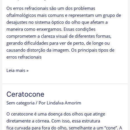
Erros
Os erros refracionais são um dos problemas
Refracionais
oftalmológicos mais comuns e representam um grupo de
e
desajustes no sistema óptico do olho que afetam a
Suas
maneira como enxergamos. Essas condições
Características
comprometem a clareza visual de diferentes formas,
gerando dificuldades para ver de perto, de longe ou
causando distorção da imagem. Os principais tipos de
erros refracionais
Leia mais »
Ceratocone
Ceratocone
Sem categoria
/ Por
Lindalva Amorim
O ceratocone é uma doença dos olhos que atinge
diretamente a córnea. Com isso, essa estrutura
fica curvada para fora do olho, semelhante a um “cone”. A