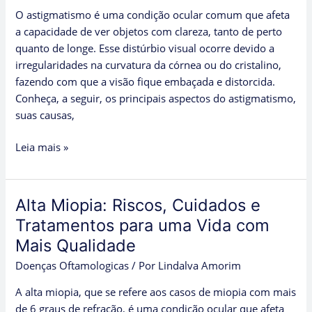
Sintomas
O astigmatismo é uma condição ocular comum que afeta
e
a capacidade de ver objetos com clareza, tanto de perto
Tratamentos
quanto de longe. Esse distúrbio visual ocorre devido a
irregularidades na curvatura da córnea ou do cristalino,
fazendo com que a visão fique embaçada e distorcida.
Conheça, a seguir, os principais aspectos do astigmatismo,
suas causas,
Leia mais »
Alta Miopia: Riscos, Cuidados e
Alta
Miopia:
Tratamentos para uma Vida com
Riscos,
Mais Qualidade
Cuidados
Doenças Oftamologicas
/ Por
Lindalva Amorim
e
Tratamentos
A alta miopia, que se refere aos casos de miopia com mais
para
de 6 graus de refração, é uma condição ocular que afeta