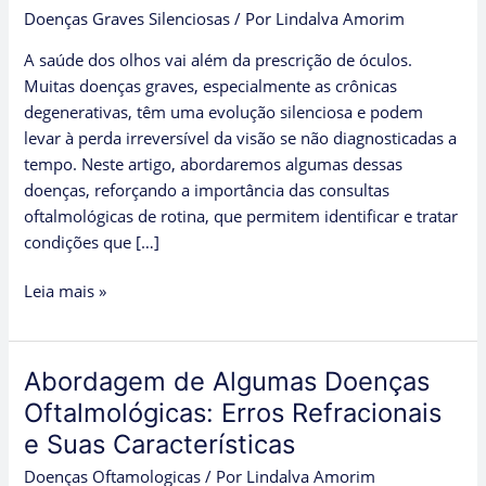
Doenças Graves Silenciosas
/ Por
Lindalva Amorim
Um
Alerta
A saúde dos olhos vai além da prescrição de óculos.
para
Muitas doenças graves, especialmente as crônicas
Cuidados
degenerativas, têm uma evolução silenciosa e podem
Oftalmológicos
levar à perda irreversível da visão se não diagnosticadas a
Preventivos
tempo. Neste artigo, abordaremos algumas dessas
doenças, reforçando a importância das consultas
oftalmológicas de rotina, que permitem identificar e tratar
condições que […]
Leia mais »
Abordagem de Algumas Doenças
Abordagem
de
Oftalmológicas: Erros Refracionais
Algumas
e Suas Características
Doenças
Doenças Oftamologicas
/ Por
Lindalva Amorim
Oftalmológicas: