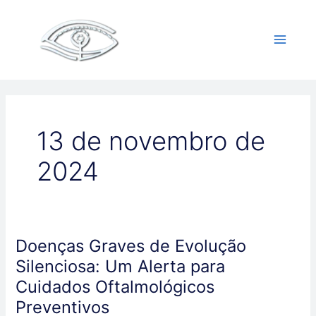
Ir
Paginação
Main
para
de
Menu
o
post
conteúdo
13 de novembro de
2024
Doenças Graves de Evolução
Doenças
Graves
Silenciosa: Um Alerta para
de
Cuidados Oftalmológicos
Evolução
Preventivos
Silenciosa: