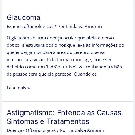
Glaucoma
Glaucoma
Exames oftamologicos
/ Por
Lindalva Amorim
​O glaucoma é uma doença ocular que afeta o nervo
óptico, a estrutura dos olhos que leva as informações do
que enxergamos para a área do cérebro que vai
interpretar a visão. ​Pela forma como age, pode ser
definido como um ‘ladrão furtivo’: vai roubando a visão
da pessoa sem que ela perceba. Quando os
Leia mais »
Astigmatismo: Entenda as Causas,
Astigmatismo:
Entenda
Sintomas e Tratamentos
as
Doenças Oftamologicas
/ Por
Lindalva Amorim
Causas,